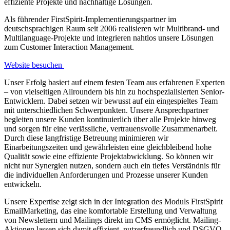
effiziente Projekte und nachhaltige Lösungen.
Als führender FirstSpirit-Implementierungspartner im
deutschsprachigen Raum seit 2006 realisieren wir Multibrand- und
Multilanguage-Projekte und integrieren nahtlos unsere Lösungen
zum Customer Interaction Management.
Website besuchen
Unser Erfolg basiert auf einem festen Team aus erfahrenen Experten
– von vielseitigen Allroundern bis hin zu hochspezialisierten Senior-
Entwicklern. Dabei setzen wir bewusst auf ein eingespieltes Team
mit unterschiedlichen Schwerpunkten. Unsere Ansprechpartner
begleiten unsere Kunden kontinuierlich über alle Projekte hinweg
und sorgen für eine verlässliche, vertrauensvolle Zusammenarbeit.
Durch diese langfristige Betreuung minimieren wir
Einarbeitungszeiten und gewährleisten eine gleichbleibend hohe
Qualität sowie eine effiziente Projektabwicklung. So können wir
nicht nur Synergien nutzen, sondern auch ein tiefes Verständnis für
die individuellen Anforderungen und Prozesse unserer Kunden
entwickeln.
Unsere Expertise zeigt sich in der Integration des Moduls FirstSpirit
EmailMarketing, das eine komfortable Erstellung und Verwaltung
von Newslettern und Mailings direkt im CMS ermöglicht. Mailing-
Aktionen lassen sich damit effizient, nutzerfreundlich und DSGVO-