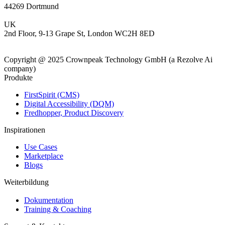
44269 Dortmund
UK
2nd Floor, 9-13 Grape St, London WC2H 8ED
Copyright @ 2025 Crownpeak Technology GmbH (a Rezolve Ai
company)
Produkte
FirstSpirit (CMS)
Digital Accessibility (DQM)
Fredhopper, Product Discovery
Inspirationen
Use Cases
Marketplace
Blogs
Weiterbildung
Dokumentation
Training & Coaching