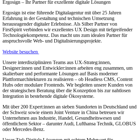
Ergosign – Ihr Partner für exzellente digitale Lösungen
Ergosign ist eine führende Digitalagentur mit über 25 Jahren
Erfahrung in der Gestaltung und technischen Umsetzung
herausragender digitaler Erlebnisse. Als Silber Partner von
FirstSpirit verbinden wir exzellentes UX Design mit tiefgreifender
Technologiekompetenz. Das macht uns zum idealen Partner für
anspruchsvolle Web- und Digitalisierungsprojekte.
Website besuchen
Unsere interdisziplinären Teams aus UX-Strateg:innen,
Designer:innen und Entwickler:innen arbeiten eng zusammen, um
skalierbare und performante Lösungen auf Basis moderner
Plattformarchitekturen zu realisieren – ob Headless CMS, Content
Hubs oder modulare Frontends. Wir begleiten unsere Kunden von
der strategischen Beratung über die Konzeption bis zur nahtlosen
Integration in bestehende digitale Ökosysteme.
Mit über 200 Expert:innen an sieben Standorten in Deutschland und
der Schweiz sowie einem Joint Venture in China betreuen wir
Unternehmen aus Industrie, Handel, Gesundheitswesen und
öffentlichem Sektor – darunter Audi, Lufthansa Technik, GLOBUS
oder Mercedes-Benz.
Unser Ziel: Digitale Lösungen mit echtem Mehrwert für